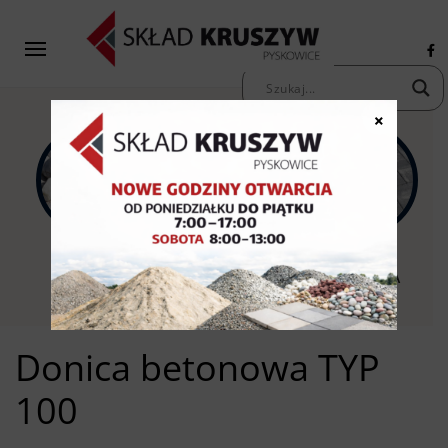
×
KAMIENIE
KRUSZYWA
KOSTKA
OZDOBNE
PIASKI ŻWIRY
BRUKOWA
Donica betonowa TYP
100