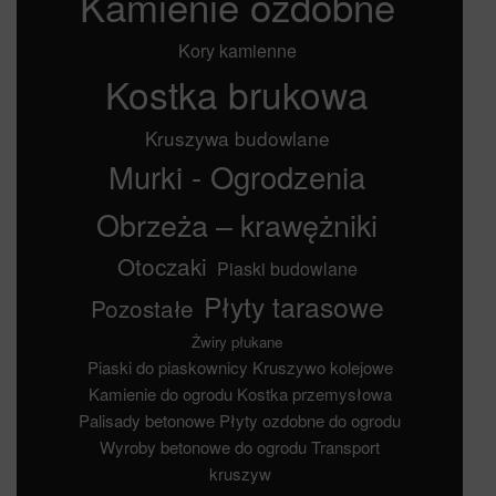
Kamienie ozdobne
Kory kamienne
Kostka brukowa
Kruszywa budowlane
Murki - Ogrodzenia
Obrzeża – krawężniki
Otoczaki
Piaski budowlane
Płyty tarasowe
Pozostałe
Żwiry płukane
Piaski do piaskownicy
Kruszywo kolejowe
Kamienie do ogrodu
Kostka przemysłowa
Palisady betonowe
Płyty ozdobne do ogrodu
Wyroby betonowe do ogrodu
Transport
kruszyw