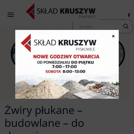
×
KAMIENIE
KRUSZYWA
KOSTKA
OZDOBNE
PIASKI ŻWIRY
BRUKOWA
Żwiry płukane –
budowlane – do