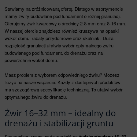
Stawiamy na zróżnicowaną ofertę. Dlatego w asortymencie
mamy żwiry budowlane pod fundament o różnej granulacji.
Oferujemy żwir kwarcowy o średnicy 2-8 mm oraz 8-16 mm.
W naszej ofercie znajdziesz również kruszywa na opaski
wokół domu, rabaty przydomowe oraz skalniaki. Duża
rozpiętość granulacji ułatwia wybór optymalnego żwiru
budowlanego pod fundament, do drenażu oraz na
powierzchnie wokół domu.
Masz problem z wyborem odpowiedniego żwiru? Możesz
liczyć na nasze wsparcie. Każdy z dostępnych produktów
ma szczegółową specyfikację techniczną. To ułatwi wybór
optymalnego żwiru do drenażu.
Żwir 16–32 mm – idealny do
drenażu i stabilizacji gruntu
Szczególną uwagę warto zwrócić na
żwir budowlany 16–32