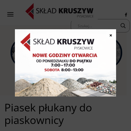
×
KAMIENIE
KRUSZYWA
KOSTKA
OZDOBNE
PIASKI ŻWIRY
BRUKOWA
Piasek płukany do
piaskownicy