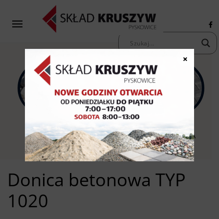
×
KAMIENIE
KRUSZYWA
KOSTKA
OZDOBNE
PIASKI ŻWIRY
BRUKOWA
Donica betonowa TYP
1020