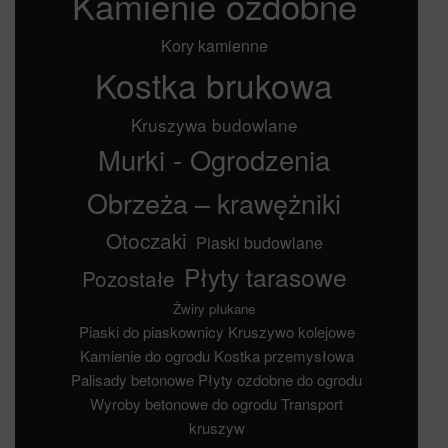
Kamienie ozdobne
Kory kamienne
Kostka brukowa
Kruszywa budowlane
Murki - Ogrodzenia
Obrzeża – krawężniki
Otoczaki
Piaski budowlane
Płyty tarasowe
Pozostałe
Żwiry płukane
Piaski do piaskownicy
Kruszywo kolejowe
Kamienie do ogrodu
Kostka przemysłowa
Palisady betonowe
Płyty ozdobne do ogrodu
Wyroby betonowe do ogrodu
Transport
kruszyw