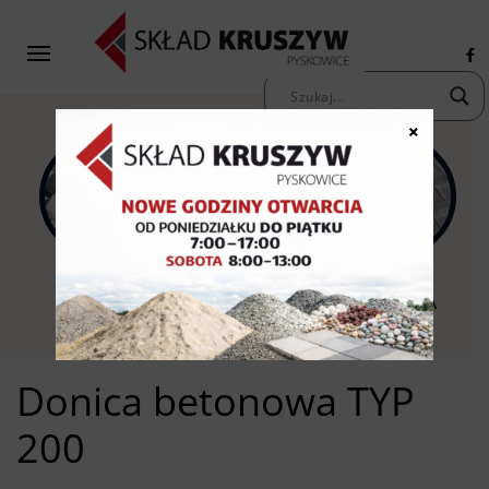
×
KAMIENIE
KRUSZYWA
KOSTKA
OZDOBNE
PIASKI ŻWIRY
BRUKOWA
Donica betonowa TYP
200