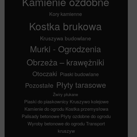
Kamienie ozdobne
Kory kamienne
Kostka brukowa
Kruszywa budowlane
Murki - Ogrodzenia
Obrzeża – krawężniki
Otoczaki
Piaski budowlane
Płyty tarasowe
Pozostałe
Żwiry płukane
Piaski do piaskownicy
Kruszywo kolejowe
Kamienie do ogrodu
Kostka przemysłowa
Palisady betonowe
Płyty ozdobne do ogrodu
Wyroby betonowe do ogrodu
Transport
kruszyw