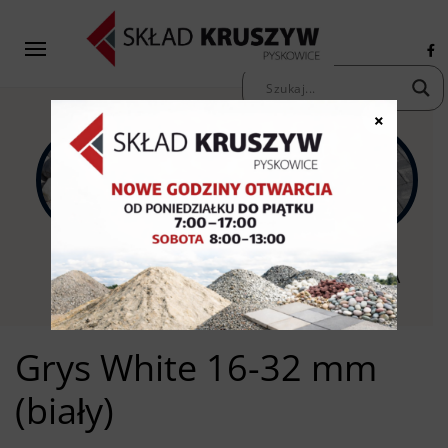
×
KAMIENIE
KRUSZYWA
KOSTKA
OZDOBNE
PIASKI ŻWIRY
BRUKOWA
Grys White 16-32 mm
(biały)