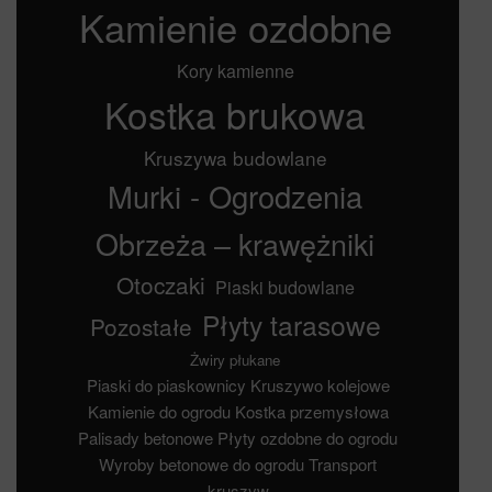
Kamienie ozdobne
Kory kamienne
Kostka brukowa
Kruszywa budowlane
Murki - Ogrodzenia
Obrzeża – krawężniki
Otoczaki
Piaski budowlane
Płyty tarasowe
Pozostałe
Żwiry płukane
Piaski do piaskownicy
Kruszywo kolejowe
Kamienie do ogrodu
Kostka przemysłowa
Palisady betonowe
Płyty ozdobne do ogrodu
Wyroby betonowe do ogrodu
Transport
kruszyw