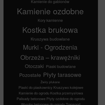
Kamienie do gabionów
Kamienie ozdobne
Kory kamienne
Kostka brukowa
Kruszywa budowlane
Murki - Ogrodzenia
Obrzeża – krawężniki
Otoczaki
Piaski budowlane
Płyty tarasowe
Pozostałe
Żwiry płukane
Piaski do piaskownicy
Kruszywo kolejowe
Kamienie do ogrodu
Kostka przemysłowa
Palisady betonowe
Płyty ozdobne do ogrodu
Wyroby betonowe do ogrodu
Transport