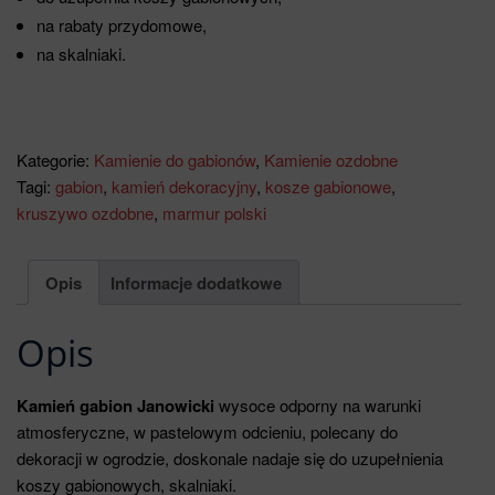
na rabaty przydomowe,
na skalniaki.
Kategorie:
Kamienie do gabionów
,
Kamienie ozdobne
Tagi:
gabion
,
kamień dekoracyjny
,
kosze gabionowe
,
kruszywo ozdobne
,
marmur polski
Opis
Informacje dodatkowe
Opis
Kamień gabion Janowicki
wysoce odporny na warunki
atmosferyczne, w pastelowym odcieniu, polecany do
dekoracji w ogrodzie, doskonale nadaje się do uzupełnienia
koszy gabionowych, skalniaki.