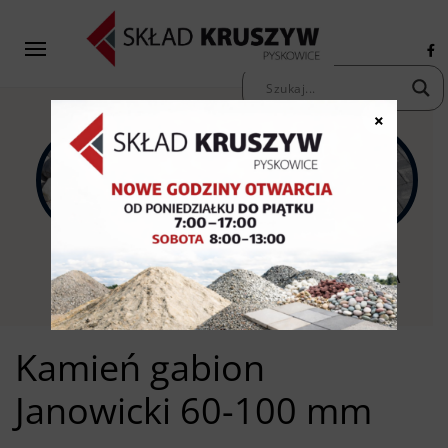
×
KAMIENIE
KRUSZYWA
KOSTKA
OZDOBNE
PIASKI ŻWIRY
BRUKOWA
Kamień gabion
Janowicki 60-100 mm