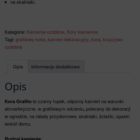
na skalniaki.
Kategorie:
Kamienie ozdobne
,
Kory kamienne
Tagi:
grafitowy kolor
,
kamień dekoracyjny
,
kora
,
kruszywo
ozdobne
Opis
Informacje dodatkowe
Opis
Kora Grafito
to czarny łupek, odporny kamień na warunki
atmosferyczne, w grafitowym odcieniu
,
polecany do dekoracji
w ogrodzie, na rabaty przydomowe, skalniaki, ścieżki, opaski
wokół domu.
Rodzaj kamienia: