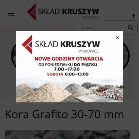
×
KAMIENIE
KRUSZYWA
KOSTKA
OZDOBNE
PIASKI ŻWIRY
BRUKOWA
Kora Grafito 30-70 mm