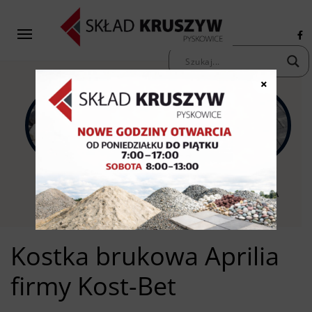
×
KAMIENIE
KRUSZYWA
KOSTKA
OZDOBNE
PIASKI ŻWIRY
BRUKOWA
Kostka brukowa Aprilia
firmy Kost-Bet