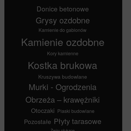
Donice betonowe
Grysy ozdobne
Kamienie do gabionów
Kamienie ozdobne
Kory kamienne
Kostka brukowa
Kruszywa budowlane
Murki - Ogrodzenia
Obrzeża – krawężniki
Otoczaki
Piaski budowlane
Płyty tarasowe
Pozostałe
Żwiry płukane