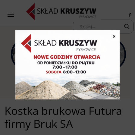
×
KAMIENIE
KRUSZYWA
KOSTKA
OZDOBNE
PIASKI ŻWIRY
BRUKOWA
Kostka brukowa Futura
firmy Bruk SA