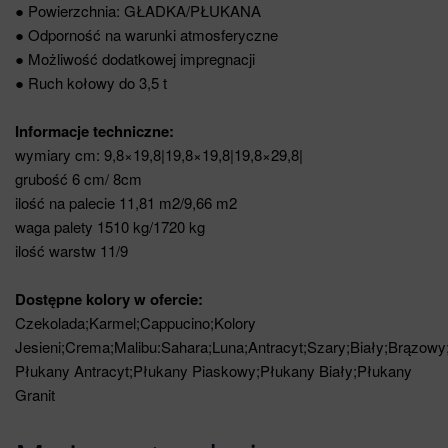
● Powierzchnia: GŁADKA/PŁUKANA
● Odporność na warunki atmosferyczne
● Możliwość dodatkowej impregnacji
● Ruch kołowy do 3,5 t
Informacje techniczne:
wymiary cm: 9,8×19,8|19,8×19,8|19,8×29,8|
grubość 6 cm/ 8cm
ilość na palecie 11,81 m2/9,66 m2
waga palety 1510 kg/1720 kg
ilość warstw 11/9
Dostępne kolory w ofercie:
Czekolada;Karmel;Cappucino;Kolory
Jesieni;Crema;Malibu:Sahara;Luna;Antracyt;Szary;Biały;Brązowy
Płukany Antracyt;Płukany Piaskowy;Płukany Biały;Płukany
Granit