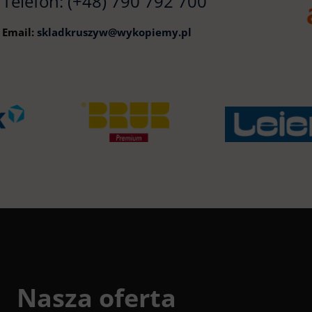
Telefon:
(+48) 790 792 700
Email:
skladkruszyw@wykopiemy.pl
Nasza oferta