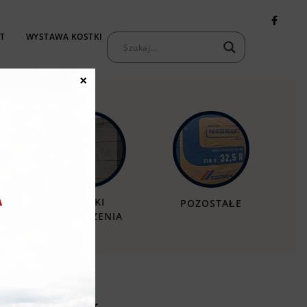
T
WYSTAWA KOSTKI
KONTAKT
×
MURKI
POZOSTAŁE
OGRODZENIA