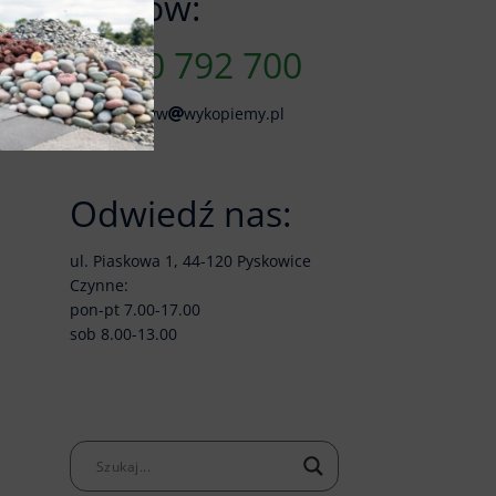
Zamów:
790 792 700
skladkruszyw
wykopiemy.pl
.
Odwiedź nas:
ul. Piaskowa 1, 44-120 Pyskowice
Czynne:
pon-pt 7.00-17.00
sob 8.00-13.00