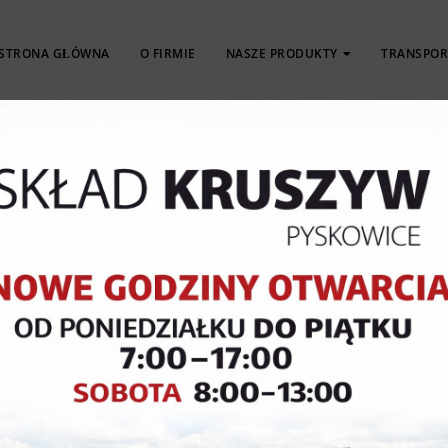
STRONA GŁÓWNA
O FIRMIE
NASZE PRODUKTY
TRANSPOR
KOSTKA
OBRZEŻA
PŁYTY
BRUKOWA
KRAWĘŻNIKI
TARASOWE