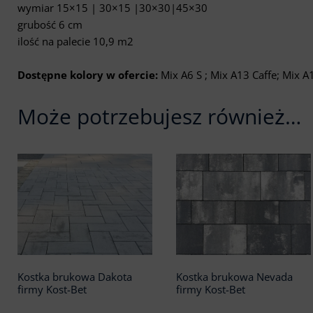
wymiar 15×15 | 30×15 |30×30|45×30
grubość 6 cm
ilość na palecie 10,9 m2
Dostępne kolory w ofercie:
Mix A6 S ; Mix A13 Caffe; Mix A
Może potrzebujesz również…
Kostka brukowa Dakota
Kostka brukowa Nevada
firmy Kost-Bet
firmy Kost-Bet