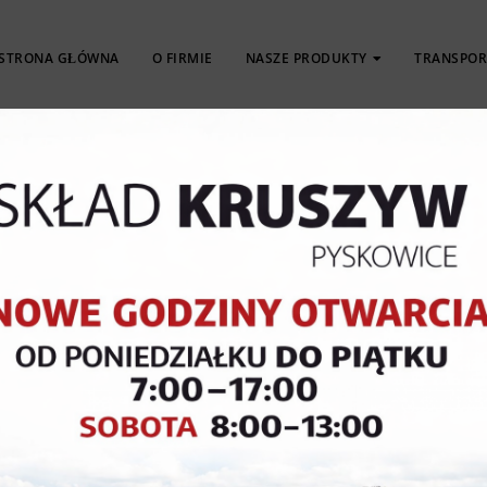
STRONA GŁÓWNA
O FIRMIE
NASZE PRODUKTY
TRANSPOR
KOSTKA
OBRZEŻA
PŁYTY
BRUKOWA
KRAWĘŻNIKI
TARASOWE