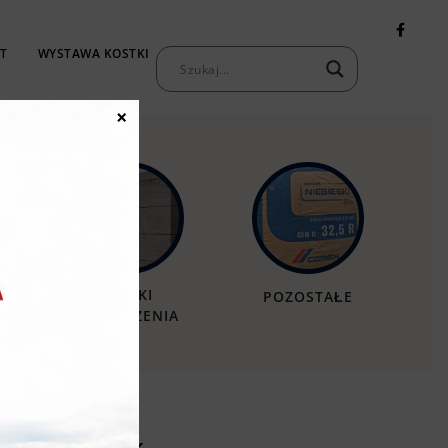
T
WYSTAWA KOSTKI
KONTAKT
×
MURKI
POZOSTAŁE
OGRODZENIA