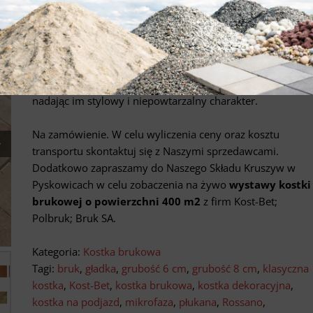
irmy Kost-Bet
Kostka brukowa Rossano
ma klasyczną formę oraz
powierzchnię gładką/płukaną/strukturalną. Z
powodzeniem sprawdza się jako nawierzchnia podjazdów
nadając im stylowy i niepowtarzalny charakter.
Na zamówienie. W celu wyliczenia ceny oraz kosztu
transportu skontaktuj się z Naszymi sprzedawcami.
Dodatkowo zapraszamy do Naszego Składu Kruszyw w
Pyskowicach w celu zobaczenia na żywo
wystawy kostki
brukowej o powierzchni 400 m2
z firm Kost-Bet;
Polbruk; Bruk SA.
Kategoria:
Kostka brukowa
Tagi:
bruk
,
gładka
,
grubość 6 cm
,
grubość 8 cm
,
klasyczna
kostka
,
Kost-Bet
,
kostka brukowa
,
kostka dekoracyjna
,
kostka na podjazd
,
mikrofaza
,
płukana
,
Rossano
,