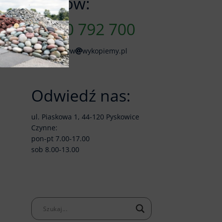
Zamów:
790 792 700
skladkruszyw
wykopiemy.pl
,
Odwiedź nas:
ul. Piaskowa 1, 44-120 Pyskowice
Czynne:
pon-pt 7.00-17.00
sob 8.00-13.00