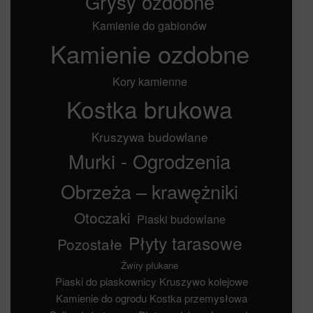
Grysy ozdobne
Kamienie do gabionów
Kamienie ozdobne
Kory kamienne
Kostka brukowa
Kruszywa budowlane
Murki - Ogrodzenia
Obrzeża – krawężniki
Otoczaki
Piaski budowlane
Płyty tarasowe
Pozostałe
Żwiry płukane
Piaski do piaskownicy
Kruszywo kolejowe
Kamienie do ogrodu
Kostka przemysłowa