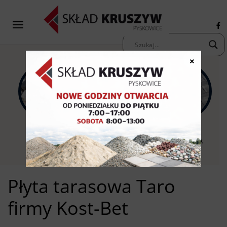
×
KAMIENIE
KRUSZYWA
KOSTKA
OZDOBNE
PIASKI ŻWIRY
BRUKOWA
Płyta tarasowa Taro
firmy Kost-Bet