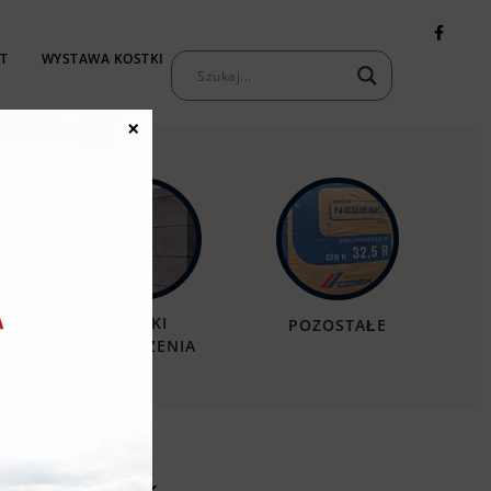
T
WYSTAWA KOSTKI
KONTAKT
×
MURKI
POZOSTAŁE
OGRODZENIA