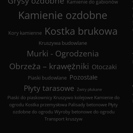
Grysy ozdobne
Kamienie do gabionów
Kamienie ozdobne
Kostka brukowa
Kory kamienne
Kruszywa budowlane
Murki - Ogrodzenia
Obrzeża – krawężniki
Otoczaki
Pozostałe
Piaski budowlane
Płyty tarasowe
Żwiry płukane
Piaski do piaskownicy
Kruszywo kolejowe
Kamienie do
ogrodu
Kostka przemysłowa
Palisady betonowe
Płyty
ozdobne do ogrodu
Wyroby betonowe do ogrodu
Transport kruszyw