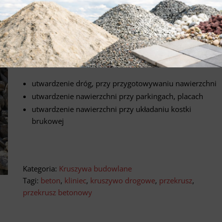
3 mm
Dostępny luzem
Zastosowanie:
utwardzenie dróg, przy przygotowywaniu nawierzchni
utwardzenie nawierzchni przy parkingach, placach
utwardzenie nawierzchni przy układaniu kostki
brukowej
Kategoria:
Kruszywa budowlane
Tagi:
beton
,
kliniec
,
kruszywo drogowe
,
przekrusz
,
przekrusz betonowy