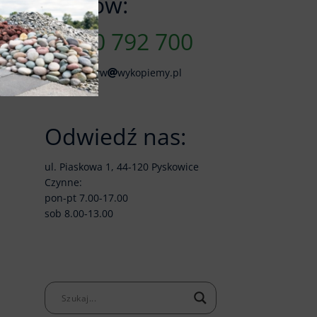
Zamów:
790 792 700
skladkruszyw
wykopiemy.pl
Odwiedź nas:
ul. Piaskowa 1, 44-120 Pyskowice
Czynne:
pon-pt 7.00-17.00
sob 8.00-13.00