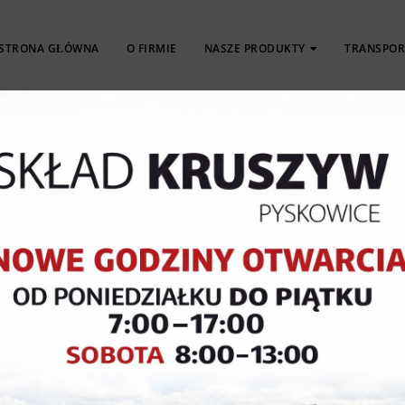
STRONA GŁÓWNA
O FIRMIE
NASZE PRODUKTY
TRANSPOR
KOSTKA
OBRZEŻA
PŁYTY
BRUKOWA
KRAWĘŻNIKI
TARASOWE