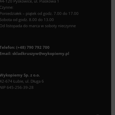
44-120 Pyskowice, ul. Piaskowa 1
Czynne:
Poniedziałek – piątek od godz. 7.00 do 17.00
Sobota od godz. 8.00 do 13.00
Od listopada do marca w soboty nieczynne
Telefon:
(+48) 790 792 700
Email:
skladkruszyw@wykopiemy.pl
Wykopiemy Sp. z o.o.
42-674 Łubie, ul. Długa 6
NIP 645-256-39-28