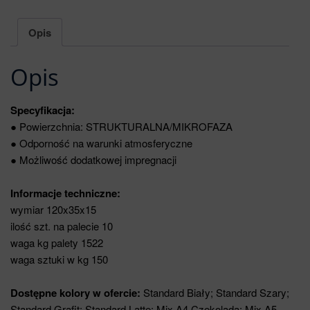
Opis
Opis
Specyfikacja:
● Powierzchnia: STRUKTURALNA/MIKROFAZA
● Odporność na warunki atmosferyczne
● Możliwość dodatkowej impregnacji
Informacje techniczne:
wymiar 120x35x15
ilość szt. na palecie 10
waga kg palety 1522
waga sztuki w kg 150
Dostępne kolory w ofercie:
Standard Biały; Standard Szary;
Standard Grafit; Standard Latte; Mix A4 Czekolada; Mix A5