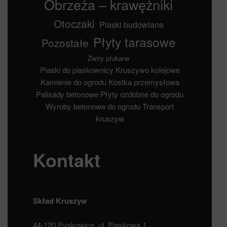
Obrzeża – krawężniki
Otoczaki
Piaski budowlane
Płyty tarasowe
Pozostałe
Żwiry płukane
Piaski do piaskownicy
Kruszywo kolejowe
Kamienie do ogrodu
Kostka przemysłowa
Palisady betonowe
Płyty ozdobne do ogrodu
Wyroby betonowe do ogrodu
Transport
kruszyw
Kontakt
Skład Kruszyw
44-120 Pyskowice, ul. Piaskowa 1