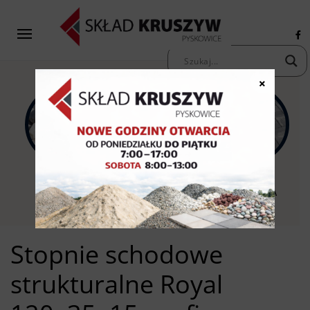
×
KAMIENIE
KRUSZYWA
KOSTKA
OZDOBNE
PIASKI ŻWIRY
BRUKOWA
Stopnie schodowe
strukturalne Royal