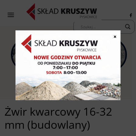
×
KAMIENIE
KRUSZYWA
KOSTKA
OZDOBNE
PIASKI ŻWIRY
BRUKOWA
Żwir kwarcowy 16-32
mm (budowlany)