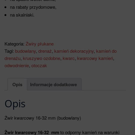
na rabaty przydomowe,
na skalniaki.
Kategoria:
Żwiry płukane
Tagi:
budowlany
,
drenaż
,
kamień dekoracyjny
,
kamień do
drenażu
,
kruszywo ozdobne
,
kwarc
,
kwarcowy kamień
,
odwodnienie
,
otoczak
Opis
Informacje dodatkowe
Opis
Żwir kwarcowy 16-32 mm (budowlany)
Żwir kwarcowy 16-32 mm
to odporny kamień na warunki