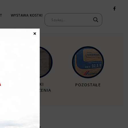
T
WYSTAWA KOSTKI
KONTAKT
×
MURKI
POZOSTAŁE
OGRODZENIA