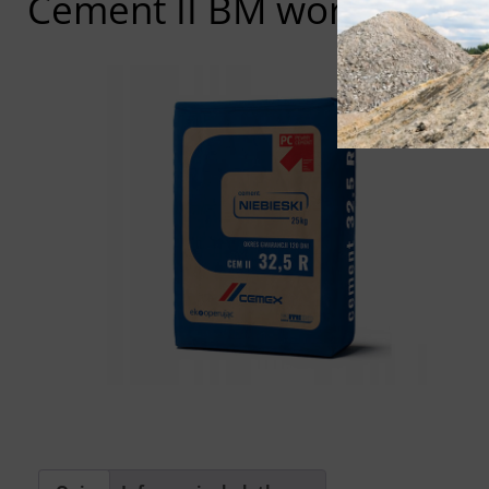
Cement II BM workowany 