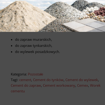
(25 kg)
Dostępny workowany 25 kg
Zastosowanie:
do zapraw murarskich,
do zapraw tynkarskich,
do wylewek posadzkowych.
Kategoria:
Pozostałe
Tagi:
cement
,
Cement do tynków
,
Cement do wylewek
,
Cement do zapraw
,
Cement workowany
,
Cemex
,
Worek
cementu