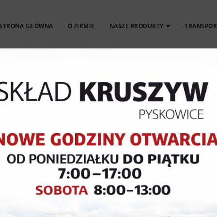
STRONA GŁÓWNA
O FIRMIE
NASZE PRODUKTY
TRANSPOR
KOSTKA
OBRZEŻA
PŁYTY
BRUKOWA
KRAWĘŻNIKI
TARASOWE