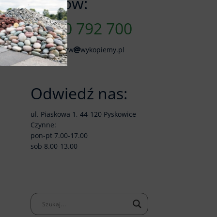
Zamów:
790 792 700
skladkruszyw
wykopiemy.pl
Odwiedź nas:
ul. Piaskowa 1, 44-120 Pyskowice
Czynne:
pon-pt 7.00-17.00
sob 8.00-13.00