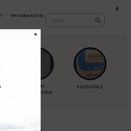
T
WYSTAWA KOSTKI
KONTAKT
×
MURKI
POZOSTAŁE
OGRODZENIA