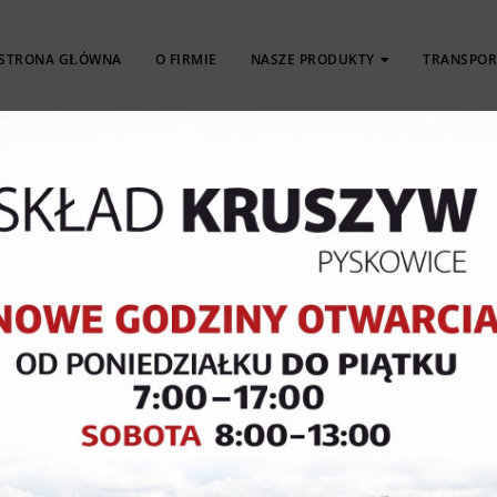
STRONA GŁÓWNA
O FIRMIE
NASZE PRODUKTY
TRANSPOR
KOSTKA
OBRZEŻA
PŁYTY
BRUKOWA
KRAWĘŻNIKI
TARASOWE