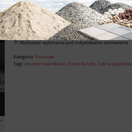
tonicznego
Szeroki wybór rozmiarów i modeli
Idealne do domu, biura, ogrodu i przestrzeni
komercyjnych
Możliwość wykonania pod indywidualne zamówienie
Kategoria:
Pozostałe
Tagi:
obrzeże trawnikowe
,
Smart Border
,
Taśma plastikow