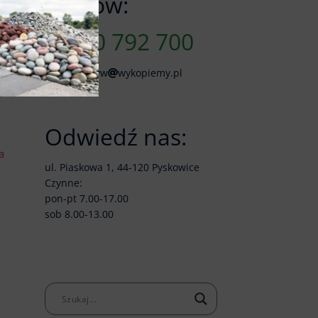
Zamów:
790 792 700
skladkruszyw
wykopiemy.pl
Odwiedź nas:
a
ul. Piaskowa 1, 44-120 Pyskowice
Czynne:
pon-pt 7.00-17.00
sob 8.00-13.00