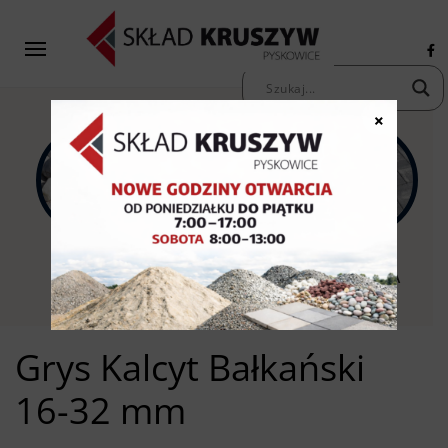
×
KAMIENIE
KRUSZYWA
KOSTKA
OZDOBNE
PIASKI ŻWIRY
BRUKOWA
Grys Kalcyt Bałkański
16-32 mm