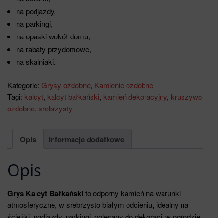
na podjazdy,
na parkingi,
na opaski wokół domu,
na rabaty przydomowe,
na skalniaki.
Kategorie:
Grysy ozdobne
,
Kamienie ozdobne
Tagi:
kalcyt
,
kalcyt bałkański
,
kamień dekoracyjny
,
kruszywo
ozdobne
,
srebrzysty
Opis
Informacje dodatkowe
Opis
Grys Kalcyt Bałkański
to odporny kamień na warunki
atmosferyczne, w srebrzysto białym odcieniu
,
idealny na
ścieżki, podjazdy, parkingi, polecany do dekoracji w ogrodzie,