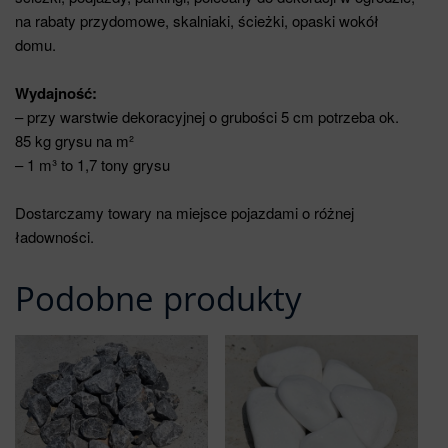
na rabaty przydomowe, skalniaki, ścieżki, opaski wokół
domu.
Wydajność:
– przy warstwie dekoracyjnej o grubości 5 cm potrzeba ok.
85 kg grysu na m²
– 1 m³ to 1,7 tony grysu
Dostarczamy towary na miejsce pojazdami o różnej
ładowności.
Podobne produkty