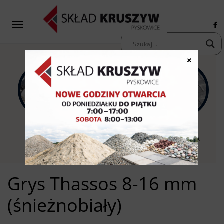
×
KAMIENIE
KRUSZYWA
KOSTKA
OZDOBNE
PIASKI ŻWIRY
BRUKOWA
Grys Thassos 8-16 mm
(śnieżnobiały)