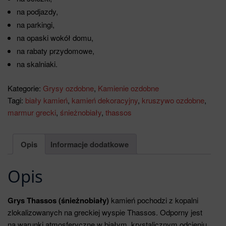
na podjazdy,
na parkingi,
na opaski wokół domu,
na rabaty przydomowe,
na skalniaki.
Kategorie:
Grysy ozdobne
,
Kamienie ozdobne
Tagi:
biały kamień
,
kamień dekoracyjny
,
kruszywo ozdobne
,
marmur grecki
,
śnieżnobiały
,
thassos
Opis
Informacje dodatkowe
Opis
Grys Thassos (śnieżnobiały)
kamień pochodzi z kopalni
zlokalizowanych na greckiej wyspie Thassos. Odporny jest
na warunki atmosferyczne w białym krystalicznym odcieniu
,