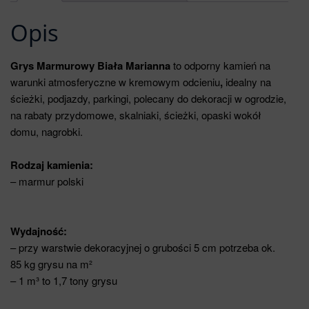
Opis
Grys Marmurowy Biała Marianna
to odporny kamień na
warunki atmosferyczne w kremowym odcieniu
,
idealny na
ścieżki, podjazdy, parkingi, polecany do dekoracji w ogrodzie,
na rabaty przydomowe, skalniaki, ścieżki, opaski wokół
domu, nagrobki.
Rodzaj kamienia:
– marmur polski
Wydajność:
– przy warstwie dekoracyjnej o grubości 5 cm potrzeba ok.
85 kg grysu na m²
– 1 m³ to 1,7 tony grysu