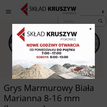
×
KAMIENIE
KRUSZYWA
KOSTKA
OZDOBNE
PIASKI ŻWIRY
BRUKOWA
Grys Marmurowy Biała
Marianna 8-16 mm