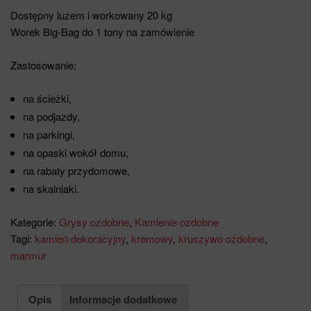
Dostępny luzem i workowany 20 kg
Worek Big-Bag do 1 tony na zamówienie
Zastosowanie:
na ścieżki,
na podjazdy,
na parkingi,
na opaski wokół domu,
na rabaty przydomowe,
na skalniaki.
Kategorie:
Grysy ozdobne
,
Kamienie ozdobne
Tagi:
kamień dekoracyjny
,
kremowy
,
kruszywo ozdobne
,
marmur
Opis
Informacje dodatkowe