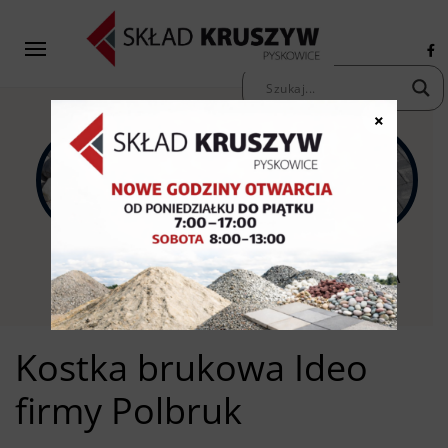
×
KAMIENIE
KRUSZYWA
KOSTKA
OZDOBNE
PIASKI ŻWIRY
BRUKOWA
Kostka brukowa Ideo
firmy Polbruk