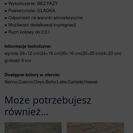
● Wykończenie: BEZ FAZY
● Powierzchnia: GŁADKA
● Odporność na warunki atmosferyczne
● Możliwość dodatkowej impregnacji
● Ruch kołowy do 3,5 t
Informacje techniczne:
wymiar 24×12 cm|24×16 cm|30×16 cm|30×20 cm|4×20 cm|
grubość 6 cm
Dostępne kolory w ofercie:
Nerino;Cosmo;Onyx;Boho;Latte;Cartado;Hawaii
Może potrzebujesz
również…