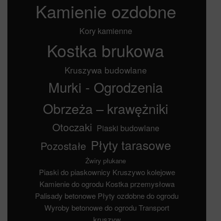
Kamienie ozdobne
Kory kamienne
Kostka brukowa
Kruszywa budowlane
Murki - Ogrodzenia
Obrzeża – krawężniki
Otoczaki
Piaski budowlane
Płyty tarasowe
Pozostałe
Żwiry płukane
Piaski do piaskownicy
Kruszywo kolejowe
Kamienie do ogrodu
Kostka przemysłowa
Palisady betonowe
Płyty ozdobne do ogrodu
Wyroby betonowe do ogrodu
Transport
kruszyw