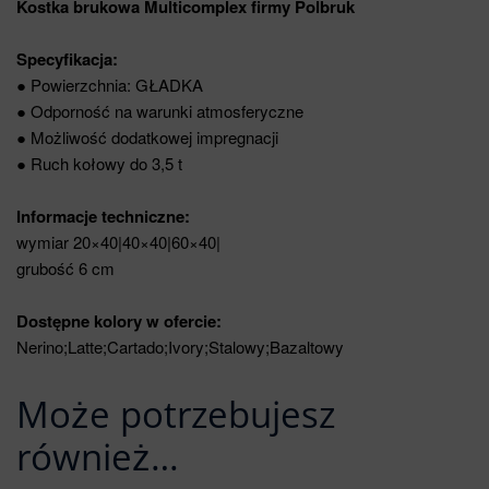
Kostka brukowa Multicomplex firmy Polbruk
Specyfikacja:
● Powierzchnia: GŁADKA
● Odporność na warunki atmosferyczne
● Możliwość dodatkowej impregnacji
● Ruch kołowy do 3,5 t
Informacje techniczne:
wymiar 20×40|40×40|60×40|
grubość 6 cm
Dostępne kolory w ofercie:
Nerino;Latte;Cartado;Ivory;Stalowy;Bazaltowy
Może potrzebujesz
również…