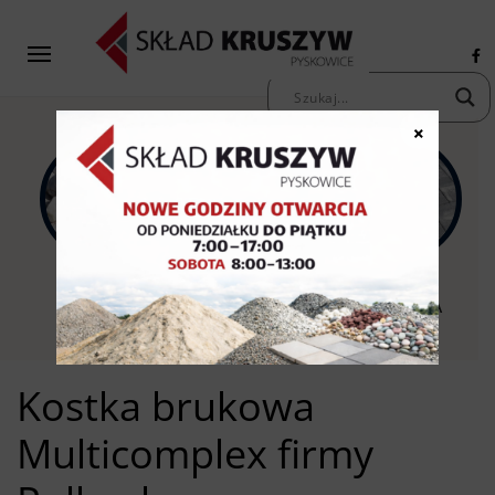
×
KAMIENIE
KRUSZYWA
KOSTKA
OZDOBNE
PIASKI ŻWIRY
BRUKOWA
Kostka brukowa
Multicomplex firmy