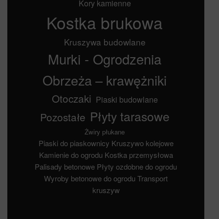
Kory kamienne
Kostka brukowa
Kruszywa budowlane
Murki - Ogrodzenia
Obrzeża – krawężniki
Otoczaki
Piaski budowlane
Płyty tarasowe
Pozostałe
Żwiry płukane
Piaski do piaskownicy
Kruszywo kolejowe
Kamienie do ogrodu
Kostka przemysłowa
Palisady betonowe
Płyty ozdobne do ogrodu
Wyroby betonowe do ogrodu
Transport
kruszyw