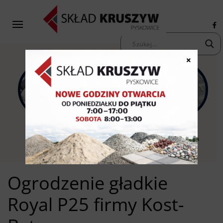
×
KAMIENIE
KRUSZYWA
KOSTKA
OZDOBNE
PIASKI ŻWIRY
BRUKOWA
Ogrodzenie gładkie
Royal P25 firmy Kost-