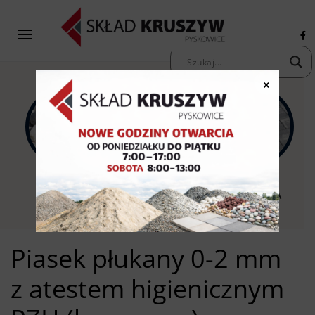
×
KAMIENIE
KRUSZYWA
KOSTKA
OZDOBNE
PIASKI ŻWIRY
BRUKOWA
Piasek płukany 0-2 mm
z atestem higienicznym