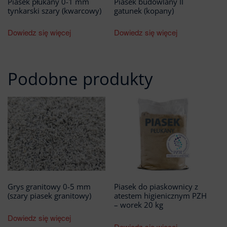
Piasek płukany 0-1 mm
Piasek budowlany II
tynkarski szary (kwarcowy)
gatunek (kopany)
Dowiedz się więcej
Dowiedz się więcej
Podobne produkty
Grys granitowy 0-5 mm
Piasek do piaskownicy z
(szary piasek granitowy)
atestem higienicznym PZH
– worek 20 kg
Dowiedz się więcej
Dowiedz się więcej