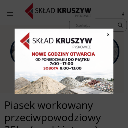
×
KAMIENIE
KRUSZYWA
KOSTKA
OZDOBNE
PIASKI ŻWIRY
BRUKOWA
Piasek workowany
przeciwpowodziowy