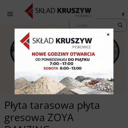
×
KAMIENIE
KRUSZYWA
KOSTKA
OZDOBNE
PIASKI ŻWIRY
BRUKOWA
Płyta tarasowa płyta
gresowa ZOYA