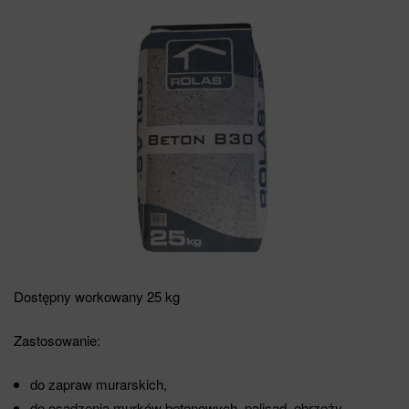
Dostępny workowany 25 kg
Zastosowanie:
do zapraw murarskich,
do osadzenia murków betonowych, palisad, obrzeży,