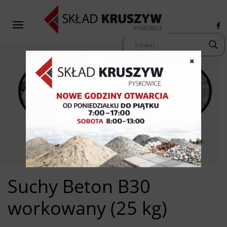
×
KAMIENIE
KRUSZYWA
KOSTKA
OZDOBNE
PIASKI ŻWIRY
BRUKOWA
Suchy Beton B30
workowany (25 kg)