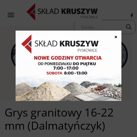
×
KAMIENIE
KRUSZYWA
KOSTKA
OZDOBNE
PIASKI ŻWIRY
BRUKOWA
Grys granitowy 16-22
mm (Dalmatyńczyk)