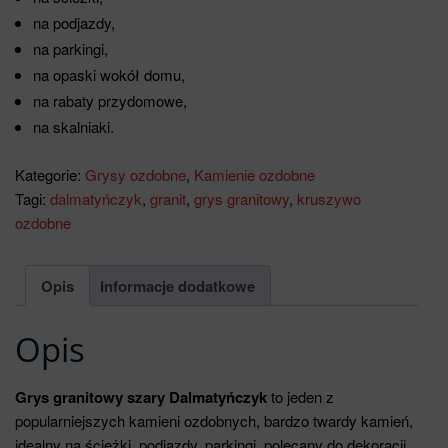
na podjazdy,
na parkingi,
na opaski wokół domu,
na rabaty przydomowe,
na skalniaki.
Kategorie:
Grysy ozdobne
,
Kamienie ozdobne
Tagi:
dalmatyńczyk
,
granit
,
grys granitowy
,
kruszywo
ozdobne
Opis
Informacje dodatkowe
Opis
Grys granitowy szary Dalmatyńczyk
to jeden z
popularniejszych kamieni ozdobnych, bardzo twardy kamień,
idealny na ścieżki, podjazdy, parkingi, polecany do dekoracji