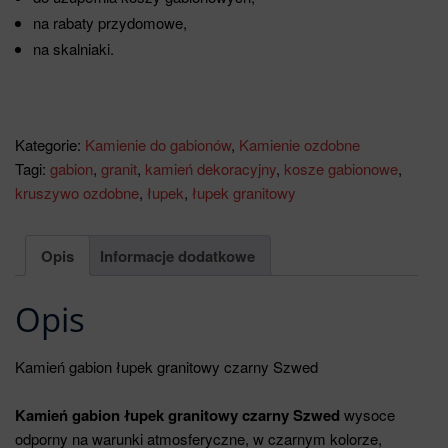
na rabaty przydomowe,
na skalniaki.
Kategorie:
Kamienie do gabionów
,
Kamienie ozdobne
Tagi:
gabion
,
granit
,
kamień dekoracyjny
,
kosze gabionowe
,
kruszywo ozdobne
,
łupek
,
łupek granitowy
Opis
Informacje dodatkowe
Opis
Kamień gabion łupek granitowy czarny Szwed
Kamień gabion łupek granitowy czarny Szwed
wysoce
odporny na warunki atmosferyczne, w czarnym kolorze,