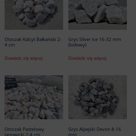
Otoczak Kalcyt Bałkański 2-
Grys Silver Ice 16-32 mm
4 cm
(lodowy)
Dowiedz się więcej
Dowiedz się więcej
Otoczak Pastelowy
Grys Alpejski Devon 8-16
Janowicki 2-4 cm
mm