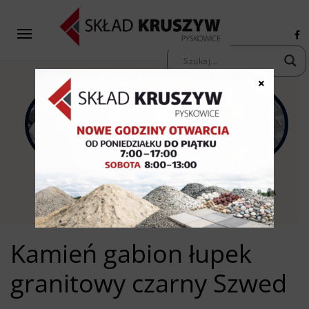
×
KAMIENIE
KRUSZYWA
KOSTKA
OZDOBNE
PIASKI ŻWIRY
BRUKOWA
Kamień gabion łupek
granitowy czarny Szwed