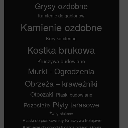
Grysy ozdobne
Kamienie do gabionów
Kamienie ozdobne
Kory kamienne
Kostka brukowa
Kruszywa budowlane
Murki - Ogrodzenia
Obrzeża – krawężniki
Otoczaki
Piaski budowlane
Płyty tarasowe
Pozostałe
Żwiry płukane
Piaski do piaskownicy
Kruszywo kolejowe
Kamienie do ogrodu
Kostka przemysłowa